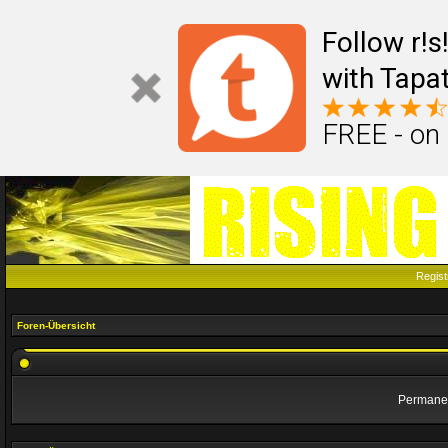
Follow r!
with Tapat
FREE - on
Regist
Foren-Übersicht
Permanen