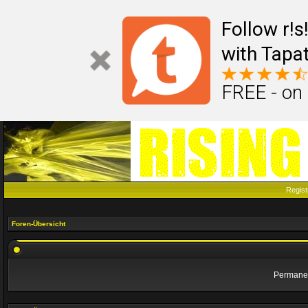
Follow r!
with Tapat
FREE - on
Regist
Foren-Übersicht
Permanen